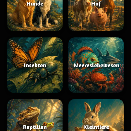
Hunde
Hof
Insekten
Meereslebewesen
Reptilien
Kleintiere