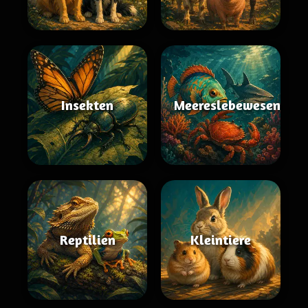
Insekten
Meereslebewesen
Reptilien
Kleintiere