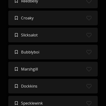
Reedbelly
Croaky
Slicksalot
Bubblyboi
Marshgill
Dockkins
Specklewink