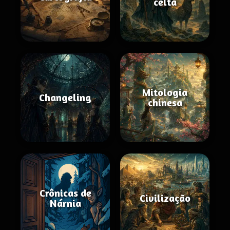
celta
Mitologia
Changeling
chinesa
Crônicas de
Civilização
Nárnia