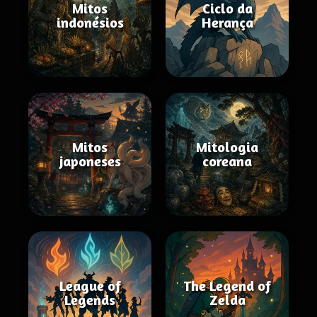
Mitos
Ciclo da
indonésios
Herança
Mitos
Mitologia
japoneses
coreana
League of
The Legend of
Legends
Zelda