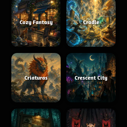
Cozy Fantasy
Cradle
Criaturas
Crescent City