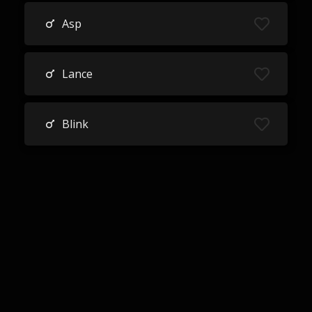
Asp
Lance
Blink