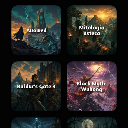
Mitologia
Avowed
asteca
Black Myth:
Baldur's Gate 3
Wukong