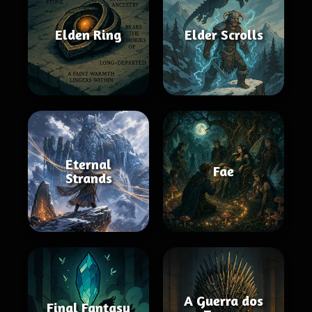
Elden Ring
Elder Scrolls
Eternal
Fae
Strands
A Guerra dos
Final Fantasy