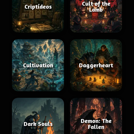
Cult of the
Criptídeos
Lamb
Cultivation
Daggerheart
Demon: The
Dark Souls
Fallen