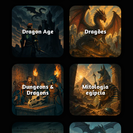
Dragon Age
Dragões
Dungeons &
Mitologia
Dragons
egípcia