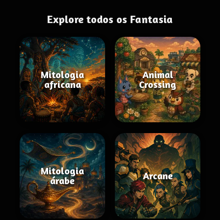
Explore todos os Fantasia
Mitologia
Animal
africana
Crossing
Mitologia
Arcane
árabe