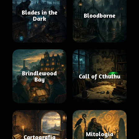
Blades in the
Bloodborne
Dark
Brindlewood
Call of Cthulhu
Bay
Mitologia
Cartografia