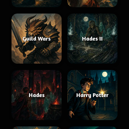
Guild Wars
Hades II
Hades
Harry Potter