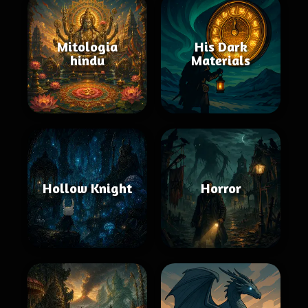
Mitologia
His Dark
hindu
Materials
Hollow Knight
Horror