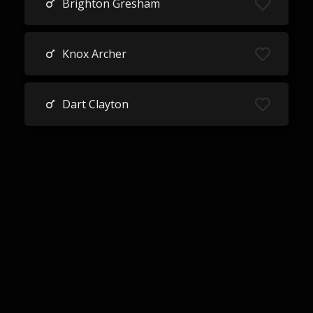
Brighton Gresham
Knox Archer
Dart Clayton