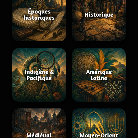
Époques
Historique
historiques
Indigène &
Amérique
Pacifique
latine
Médiéval
Moyen-Orient