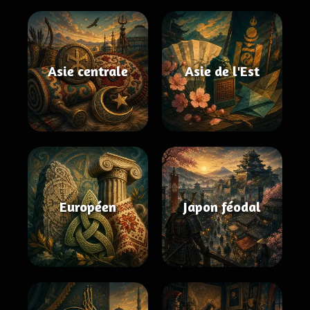
Asie centrale
Asie de l'Est
Européen
Japon féodal