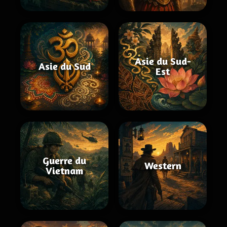
Asie du Sud-
Asie du Sud
Est
Guerre du
Western
Vietnam