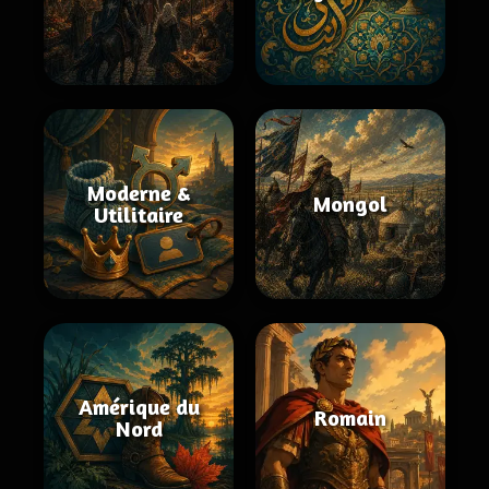
Moderne &
Mongol
Utilitaire
Amérique du
Romain
Nord