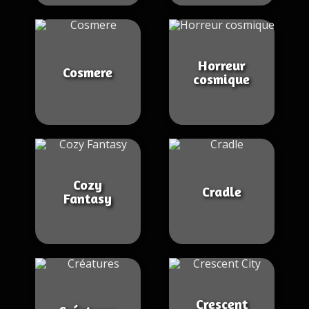
Horreur
Cosmere
cosmique
Cozy
Cradle
Fantasy
Crescent