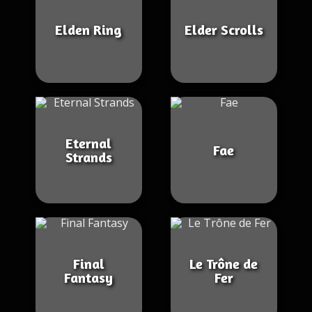
Elden Ring
Elder Scrolls
Eternal
Fae
Strands
Final
Le Trône de
Fantasy
Fer