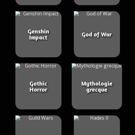
Genshin
God of War
Impact
Gothic
Mythologie
Horror
grecque