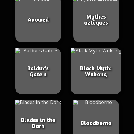
Mythes
Avowed
aztèques
Baldur's
Black Myth:
Gate 3
Wukong
Blades in the
Bloodborne
Dark