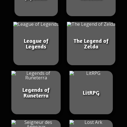
League of
The Legend of
Legends
Zelda
Legends of
LitRPG
Runeterra