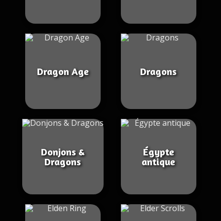
Dragon Age
Dragons
Donjons &
Égypte
Dragons
antique