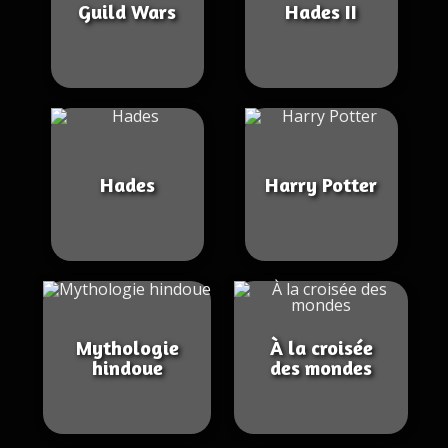
Guild Wars
Hades II
Hades
Harry Potter
Mythologie
À la croisée
hindoue
des mondes