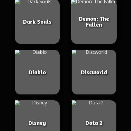
Demon: The
Dark Souls
Fallen
Diablo
Discworld
Disney
Dota 2