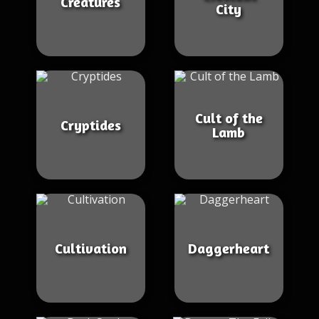
Créatures
City
Cult of the
Cryptides
Lamb
Cultivation
Daggerheart