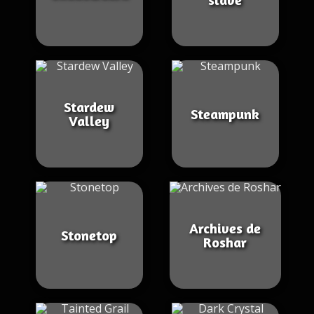
Stardew
Steampunk
Valley
Archives de
Stonetop
Roshar