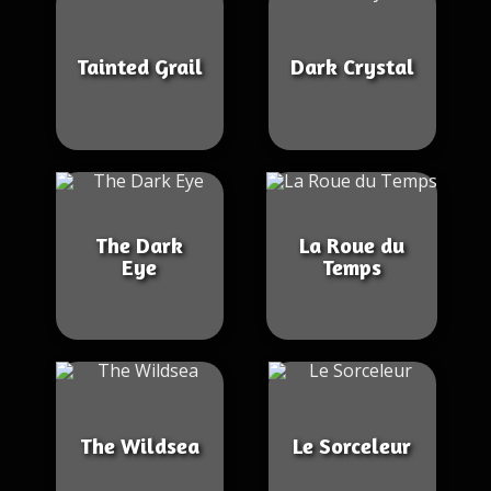
Tainted Grail
Dark Crystal
The Dark
La Roue du
Eye
Temps
The Wildsea
Le Sorceleur