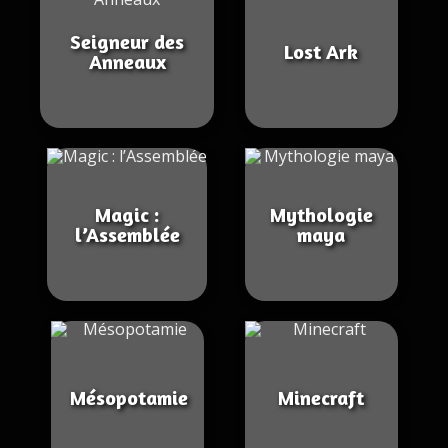
Seigneur des
Lost Ark
Anneaux
Magic :
Mythologie
l’Assemblée
maya
Mésopotamie
Minecraft