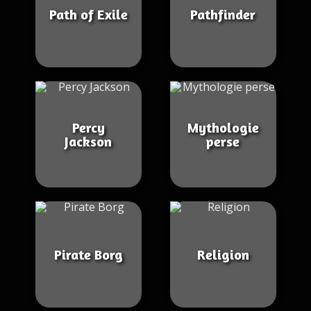
Path of Exile
Pathfinder
Percy
Mythologie
Jackson
perse
Pirate Borg
Religion