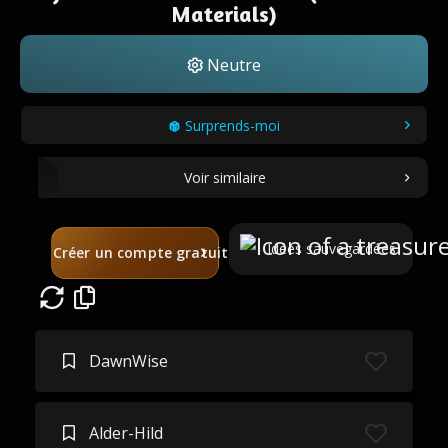
Materials)
Neutre
Surprends-moi
Voir similaire
Idées sauvegardées
Créer un compte gratuit
DawnWise
Alder-Hild