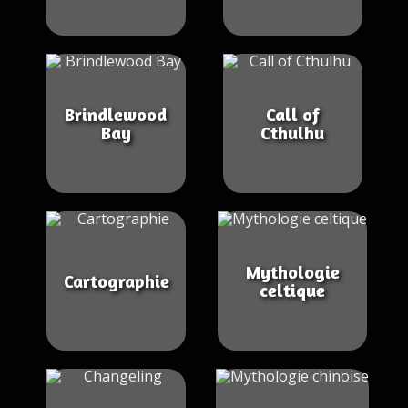
Brindlewood
Call of
Bay
Cthulhu
Mythologie
Cartographie
celtique