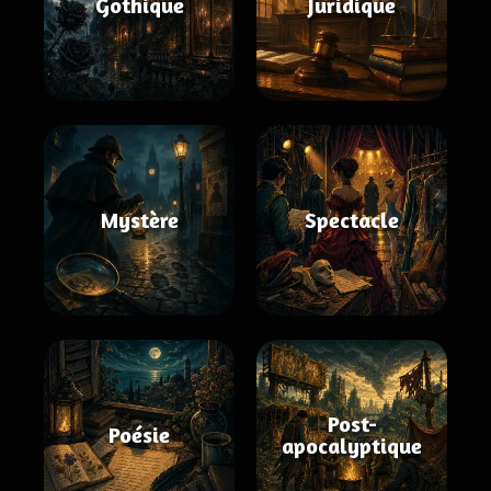
Gothique
Juridique
Mystère
Spectacle
Post-
Poésie
apocalyptique