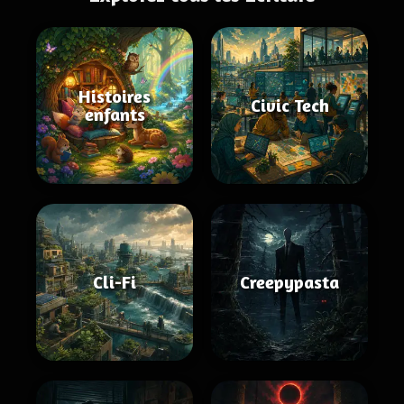
Histoires
Civic Tech
enfants
Cli-Fi
Creepypasta