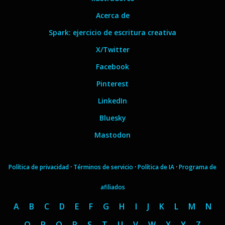
Acerca de
Spark: ejercicio de escritura creativa
X/Twitter
Facebook
Pinterest
LinkedIn
Bluesky
Mastodon
Política de privacidad
·
Términos de servicio
·
Política de IA
·
Programa de
afiliados
A
B
C
D
E
F
G
H
I
J
K
L
M
N
O
P
Q
R
S
T
U
V
W
X
Y
Z