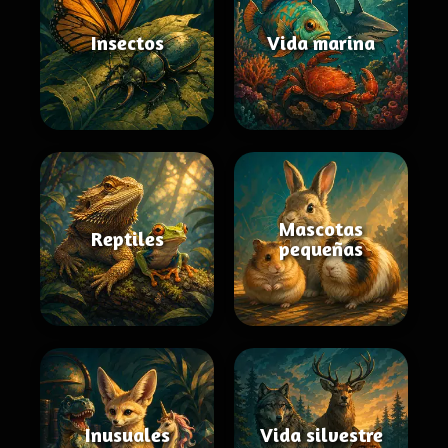
Insectos
Vida marina
Mascotas
Reptiles
pequeñas
Inusuales
Vida silvestre