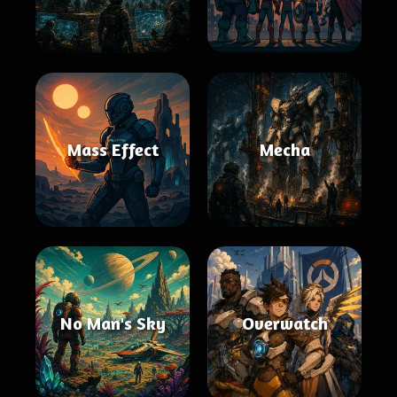
Mass Effect
Mecha
No Man's Sky
Overwatch