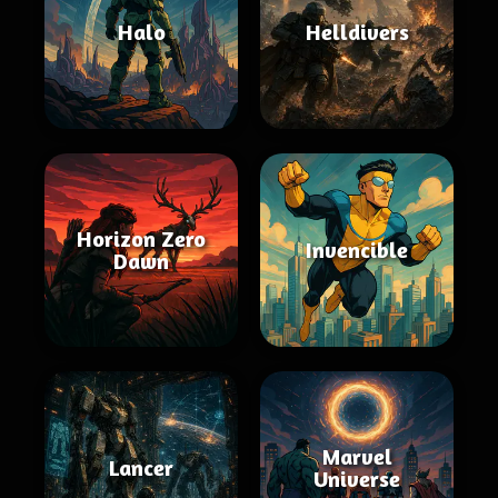
Halo
Helldivers
Horizon Zero
Invencible
Dawn
Marvel
Lancer
Universe