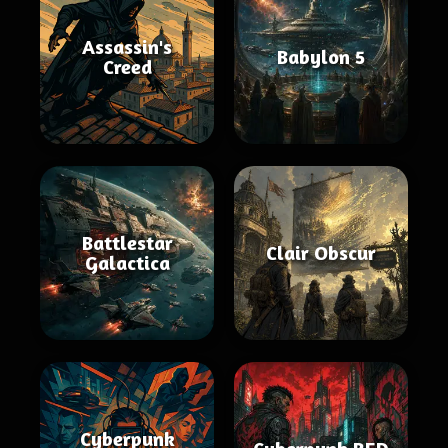
Assassin's
Babylon 5
Creed
Battlestar
Clair Obscur
Galactica
Cyberpunk