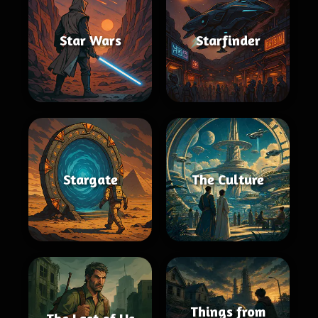
Star Wars
Starfinder
Stargate
The Culture
Things from