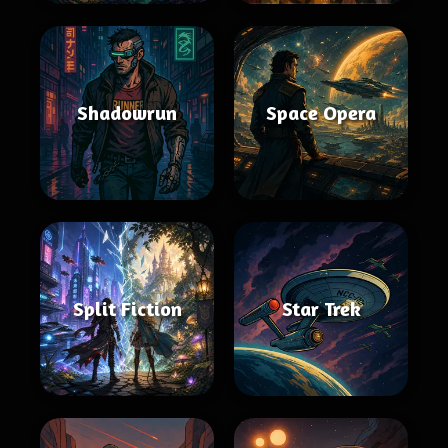
Shadowrun
Space Opera
Split Fiction
Star Trek