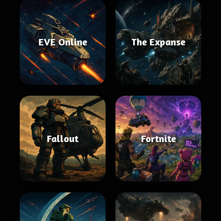
EVE Online
The Expanse
Fallout
Fortnite