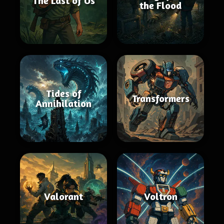
The Last of Us
the Flood
Tides of
Transformers
Annihilation
Valorant
Voltron