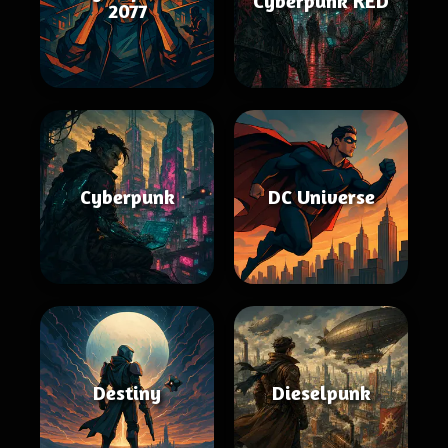
Cyberpunk RED
2077
Cyberpunk
DC Universe
Destiny
Dieselpunk