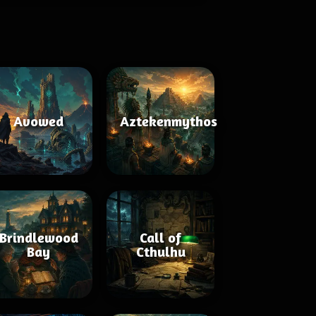
Avowed
Aztekenmythos
Brindlewood
Call of
Bay
Cthulhu