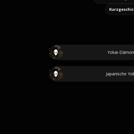
Kurzgeschi
Yokai-Dämo
Japanische Y