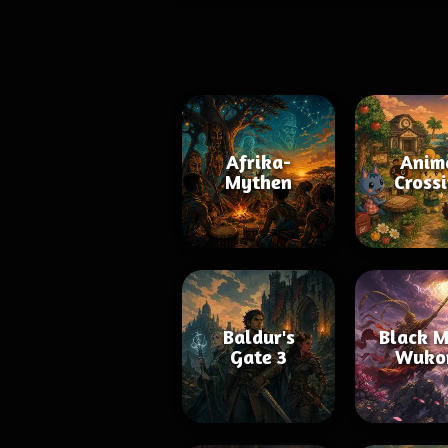
Afrika-
Anim
Mythen
Cross
Baldur's
Black M
Gate 3
Wuko