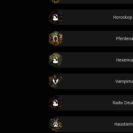
Horoskop
Pferden
Hexenn
Vampirn
Radix Deu
Haustier