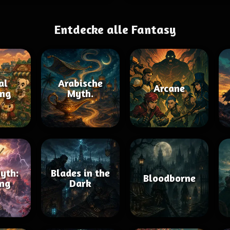
Entdecke alle Fantasy
al
Arabische
Arcane
ing
Myth.
yth:
Blades in the
Bloodborne
ng
Dark