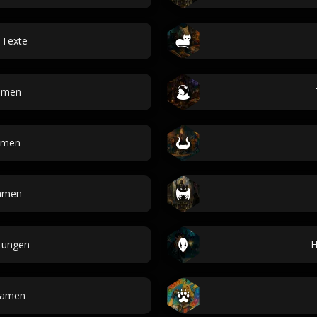
-Texte
amen
amen
amen
tungen
H
namen