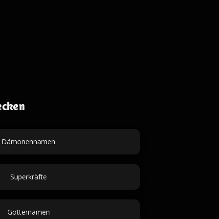
ecken
Dämonennamen
Superkräfte
Götternamen