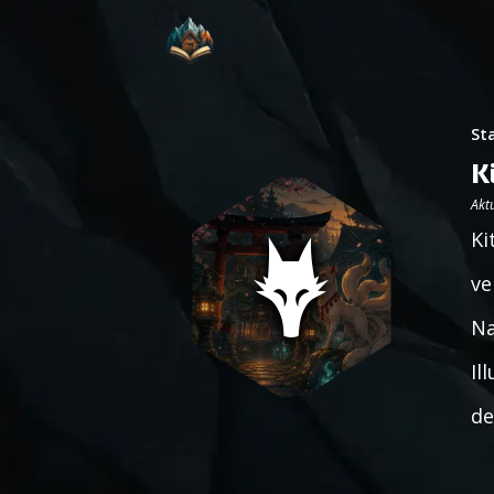
St
K
Aktu
Ki
ve
Na
Il
de