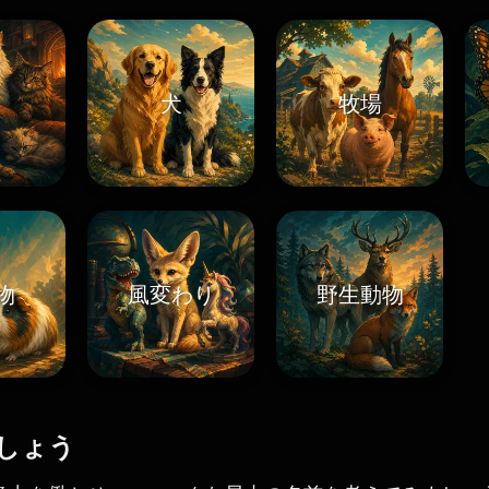
犬
牧場
物
風変わり
野生動物
しょう