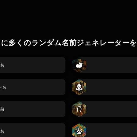
らに多くのランダム名前ジェネレーターを
名
ン名
前
名