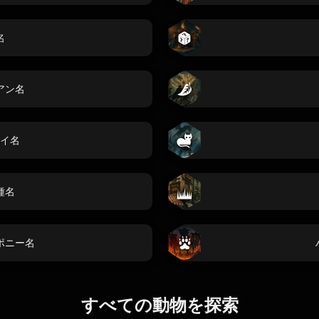
名
アン名
イ名
種名
ポニー名
すべての動物を探索