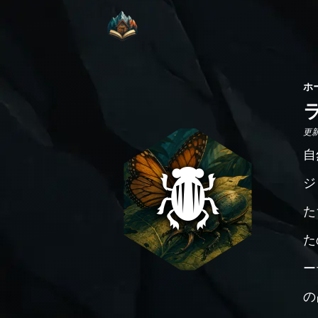
ホ
更新日
自
ジ
た
た
ー
の