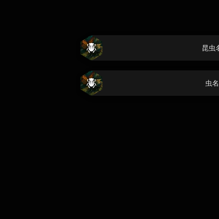
昆虫
虫名