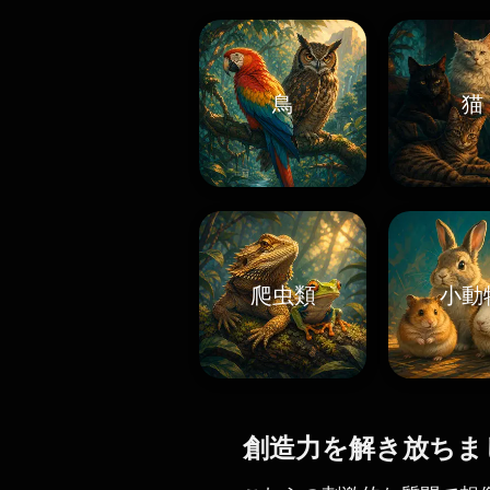
鳥
猫
爬虫類
小動
創造力を解き放ちま