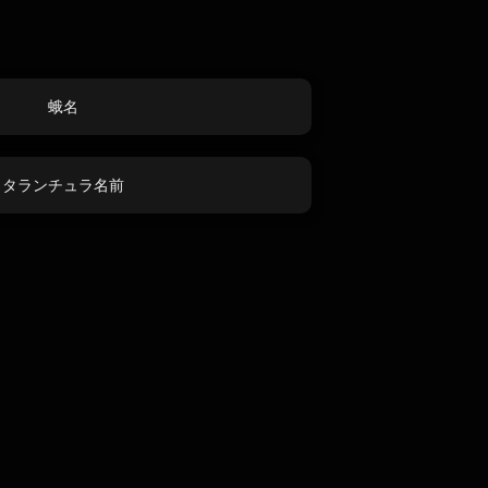
蛾名
タランチュラ名前