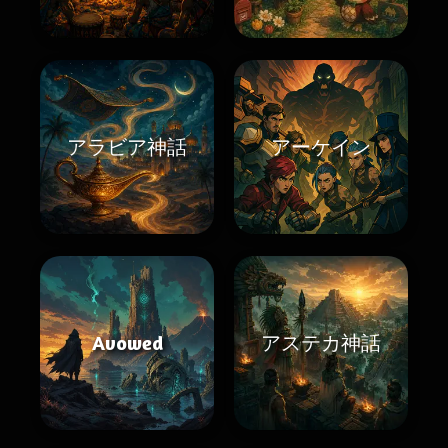
アラビア神話
アーケイン
Avowed
アステカ神話