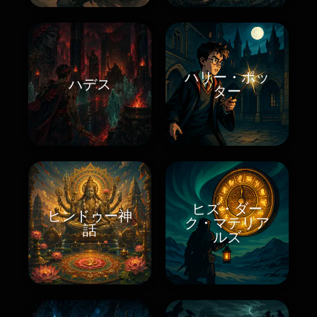
ハリー・ポッ
ハデス
ター
ヒズ・ダー
ヒンドゥー神
ク・マテリア
話
ルズ