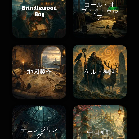
コール・オ
Brindlewood
ブ・クトゥル
Bay
フ
地図製作
ケルト神話
チェンジリン
中国神話
グ