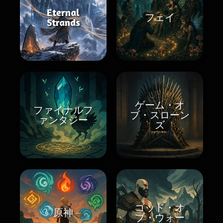
Eternal
フェイ
Strands
ゲーム・オ
ファイナルフ
ブ・スローン
ァンタジー
ズ
ゴッド・オ
原神
ブ・ウォー