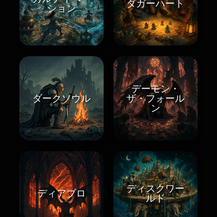
ダガーハート
ション
デーモン・
ダークソウル
ザ・フォール
ン
ディスクワー
ディアブロ
ルド