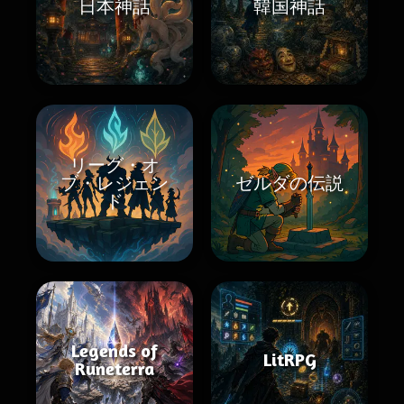
日本神話
韓国神話
リーグ・オ
ブ・レジェン
ゼルダの伝説
ド
Legends of
LitRPG
Runeterra