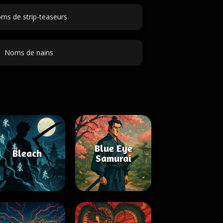
ms de strip-teaseurs
Noms de nains
Blue Eye
Bleach
Samurai