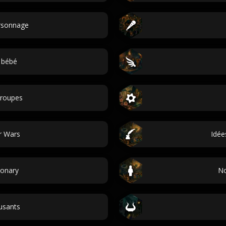
ersonnage
 bébé
roupes
r Wars
Idée
ionary
No
sants