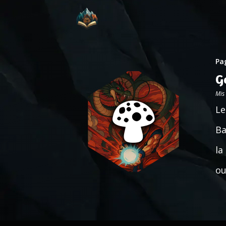
Pag
G
Mis
Le
Ba
la
ou