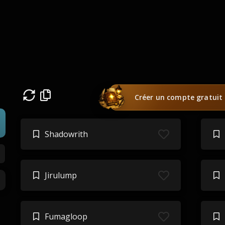
Créer un compte gratuit
Shadowrith
Jirulump
Fumagloop