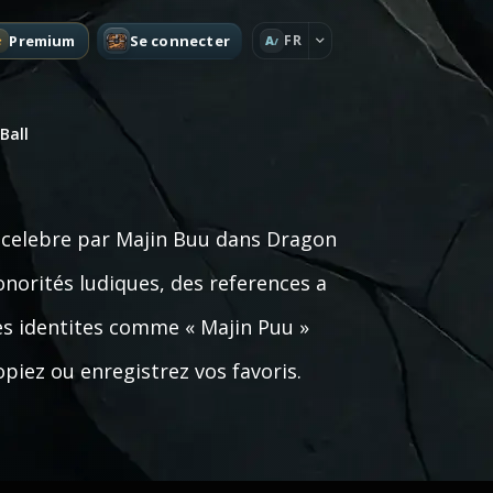
Premium
Se connecter
FR
A
Ball
 celebre par Majin Buu dans Dragon
norités ludiques, des references a
des identites comme « Majin Puu »
piez ou enregistrez vos favoris.