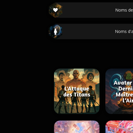
Noms de f
Noms d'
Avatar 
L'Attaque
Derni
des Titans
Maître
l’Ai