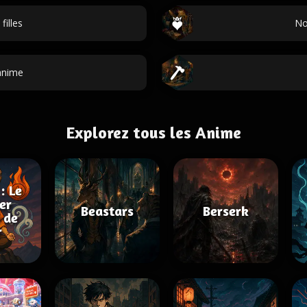
illes
No
anime
Explorez tous les Anime
: Le
er
Beastars
Berserk
 de
r