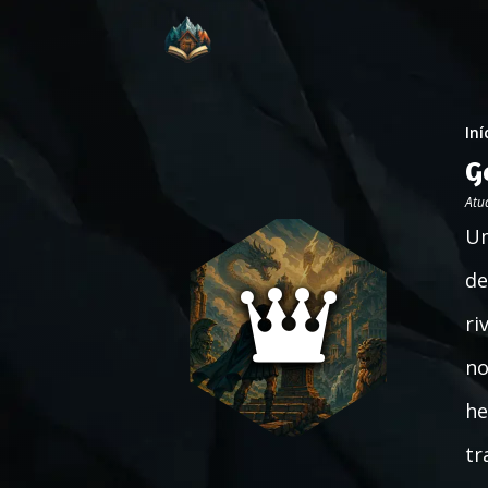
Iní
G
Atu
Um
de
ri
no
he
tr