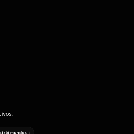
ivos.
nstrói mundos