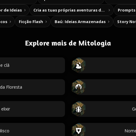
r de Ideias
Cria as tuas próprias aventuras de escolha
Prompts 
icos
Ficção Flash
Baú: Ideias Armazenadas
Story No
Explore mais de Mitologia
e clã
da Floresta
lixir
Ge
ilisco
Nomes