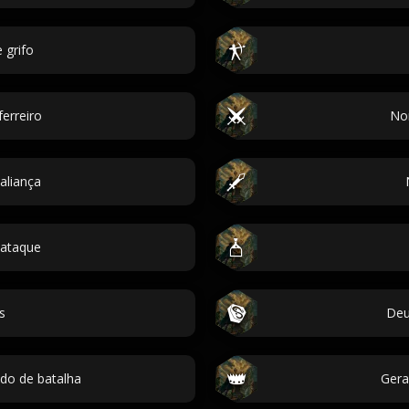
 grifo
erreiro
No
aliança
ataque
s
Deu
o de batalha
Gera