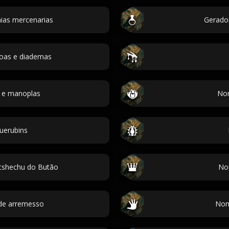
as mercenarias
Gerador
roas e diademas
 e manoplas
Nom
uerubins
tshechu do Butão
Nom
de arremesso
Nom