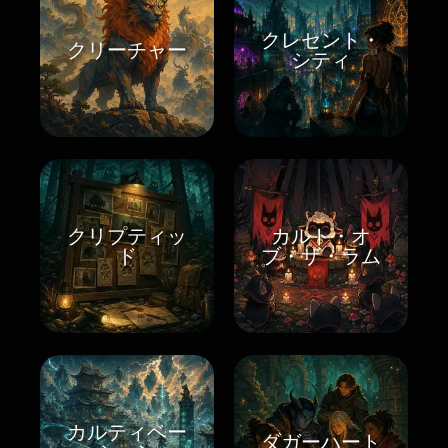
クレセント・
クリーチャー
シティ
クリプティッ
カルト・オ
ド
ブ・ザ・ラム
カルティベー
ダガーハート