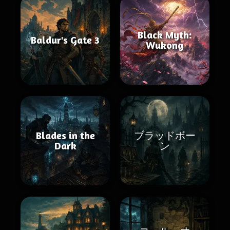
Black Myth:
Baldur's Gate 3
Wukong
Blades in the
ブラッドボー
Dark
ン