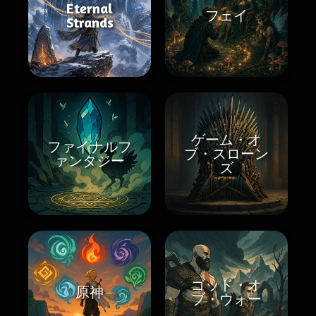
Eternal
フェイ
Strands
ゲーム・オ
ファイナルフ
ブ・スローン
ァンタジー
ズ
ゴッド・オ
原神
ブ・ウォー