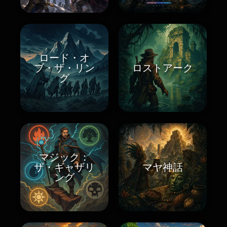
ロード・オ
ブ・ザ・リン
ロストアーク
グ
マジック：
ザ・ギャザリ
マヤ神話
ング