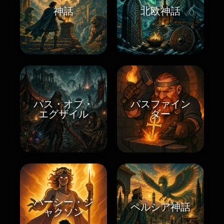
神話
北欧神話
パス・オブ・
パスファイン
エグザイル
ダー
パーシー・ジ
ペルシア神話
ャクソン