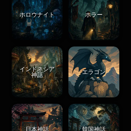
ホロウナイト
ホラー
インドネシア
エラゴン
神話
日本神話
韓国神話