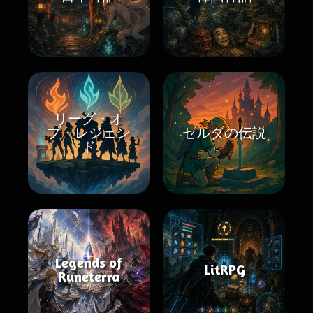
リーグ・オ
ブ・レジェン
ゼルダの伝説
ド
Legends of
LitRPG
Runeterra