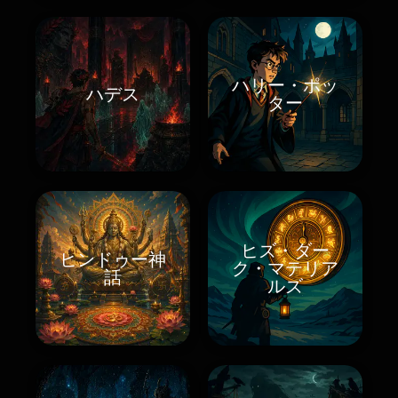
ハリー・ポッ
ハデス
ター
ヒズ・ダー
ヒンドゥー神
ク・マテリア
話
ルズ