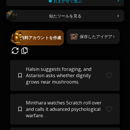
おまかせで選ぶ
似たツールを見る
保存したアイデア
無料アカウントを作成
Halsin suggests foraging, and
Astarion asks whether dignity
grows near mushrooms.
Minthara watches Scratch roll over
and calls it advanced psychological
warfare.