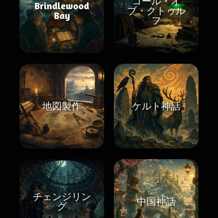
コール・オ
Brindlewood
ブ・クトゥル
Bay
フ
地図製作
ケルト神話
チェンジリン
中国神話
グ