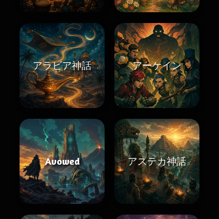
アラビア神話
アーケイン
Avowed
アステカ神話