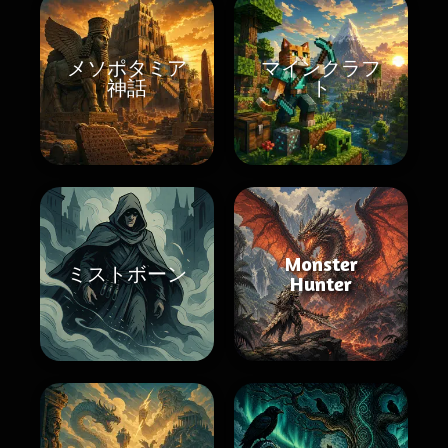
メソポタミア
マインクラフ
神話
ト
Monster
ミストボーン
Hunter