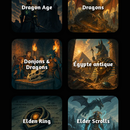
Dragon Age
Dragons
Donjons &
Égypte antique
Dragons
Elden Ring
Elder Scrolls