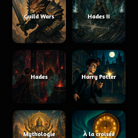
Guild Wars
Hades II
Hades
Harry Potter
Mythologie
À la croisée