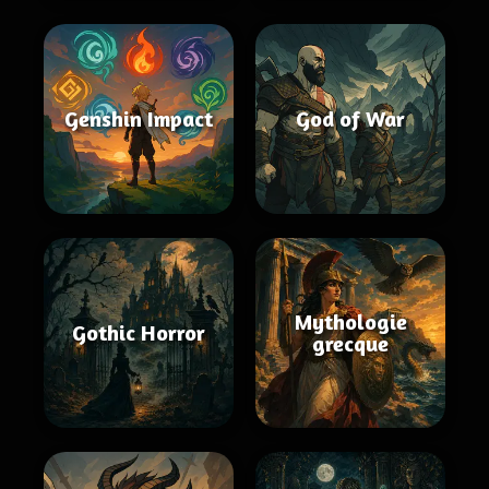
Genshin Impact
God of War
Mythologie
Gothic Horror
grecque