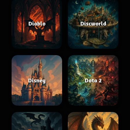
Diablo
Discworld
Disney
Dota 2