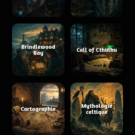
Brindlewood
Call of Cthulhu
Bay
Mythologie
Cartographie
celtique