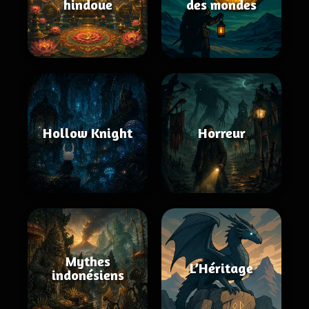
hindoue
des mondes
Hollow Knight
Horreur
Mythes
L’Héritage
indonésiens