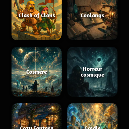
Clash of Clans
Conlangs
Horreur
Cosmere
cosmique
Cozy Fantasy
Cradle