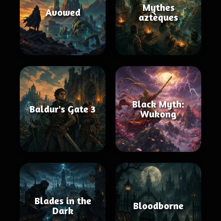
Mythes
Avowed
aztèques
Black Myth:
Baldur's Gate 3
Wukong
Blades in the
Bloodborne
Dark