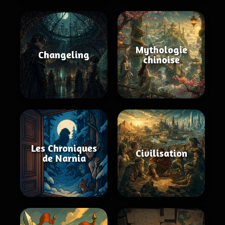
Mythologie
Changeling
chinoise
Les Chroniques
Civilisation
de Narnia