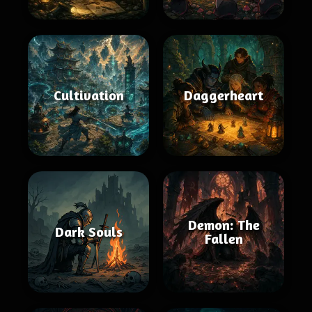
Cultivation
Daggerheart
Demon: The
Dark Souls
Fallen