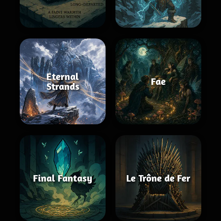
Eternal
Fae
Strands
Final Fantasy
Le Trône de Fer