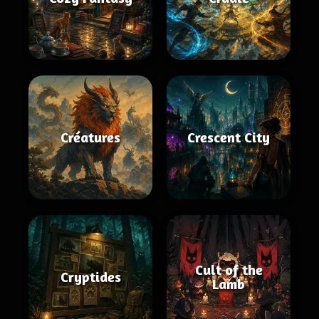
Créatures
Crescent City
Cult of the
Cryptides
Lamb