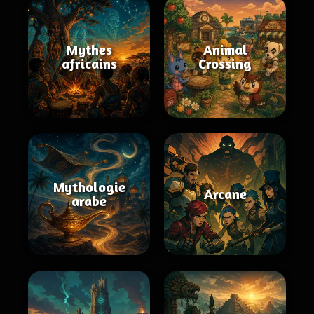
Mythes
Animal
africains
Crossing
Mythologie
Arcane
arabe