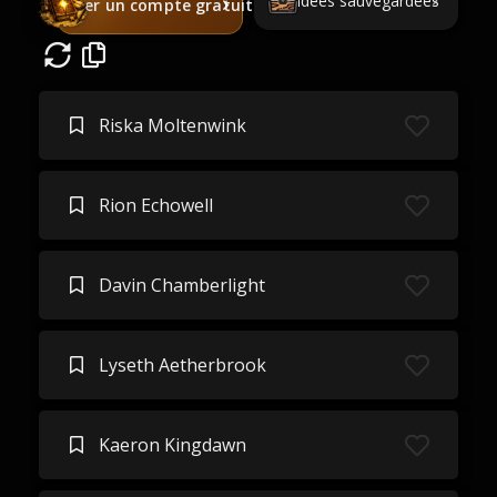
Idées sauvegardées
Créer un compte gratuit
Riska Moltenwink
Rion Echowell
Davin Chamberlight
Lyseth Aetherbrook
Kaeron Kingdawn