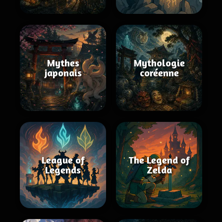
Mythes
Mythologie
japonais
coréenne
League of
The Legend of
Legends
Zelda