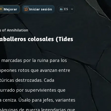
Mejorar
Iniciar sesión
ES
A
s of Annihilation
balleros colosales (Tides
marcadas por la ruina para los
ampeones rotos que avanzan entre
túricas destrozadas. Cada
surrado por supervivientes que
 ceniza. Úsalo para jefes, variantes
 máquinas de guerra legendarias que