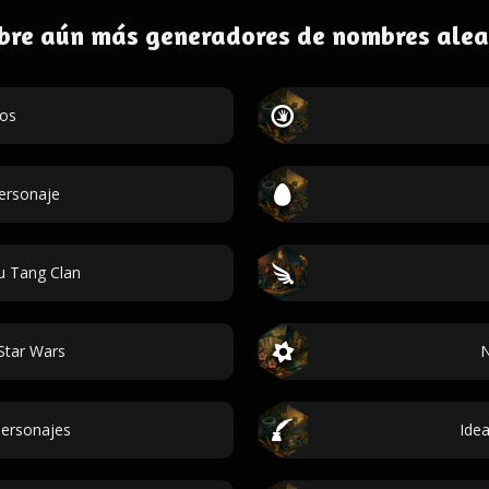
bre aún más generadores de nombres alea
dos
personaje
 Tang Clan
Star Wars
N
ersonajes
Ide