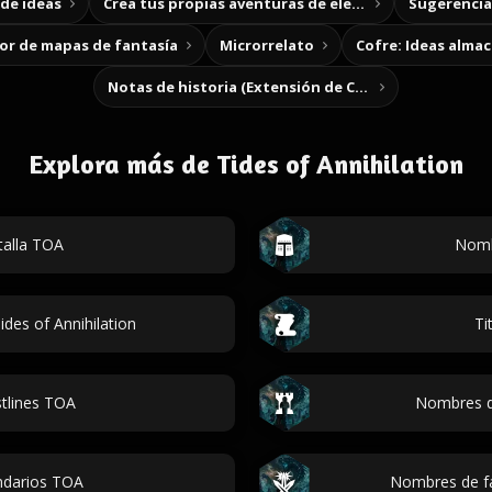
de ideas
Crea tus propias aventuras de elección
Sugerencias
r de mapas de fantasía
Microrrelato
Cofre: Ideas alma
Notas de historia (Extensión de Chrome)
Explora más de Tides of Annihilation
talla TOA
Nomb
des of Annihilation
Ti
stlines TOA
Nombres d
ndarios TOA
Nombres de fa