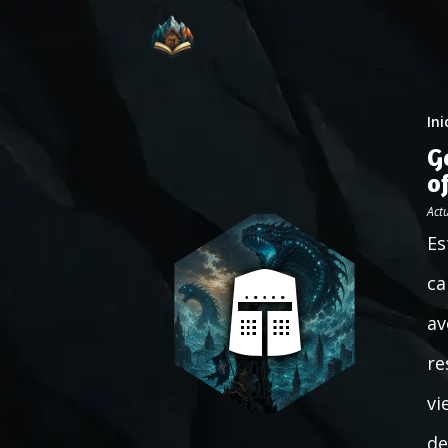
Ini
G
o
Act
Es
ca
av
re
vi
de