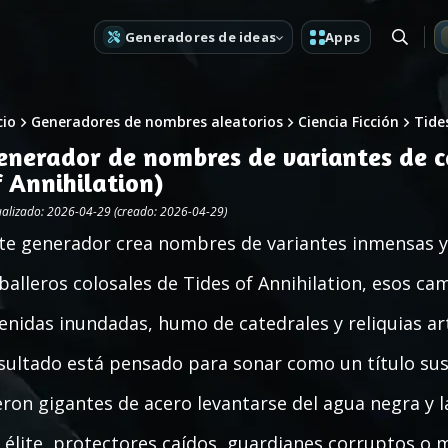
Generadores de ideas
Apps
cio
Generadores de nombres aleatorios
Ciencia Ficción
Tide
enerador de nombres de variantes de ca
f Annihilation)
ualizado: 2026-04-29 (creado: 2026-04-29)
te generador crea nombres de variantes inmensas y 
balleros colosales de Tides of Annihilation, esos c
enidas inundadas, humo de catedrales y reliquias ar
sultado está pensado para sonar como un título su
eron gigantes de acero levantarse del agua negra y la
 élite, protectores caídos, guardianes corruptos o