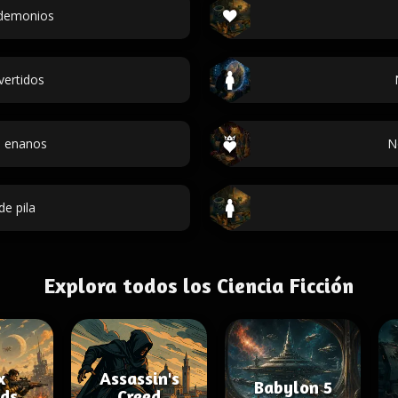
demonios
vertidos
 enanos
N
e pila
Explora todos los Ciencia Ficción
x
Assassin's
Babylon 5
ds
Creed